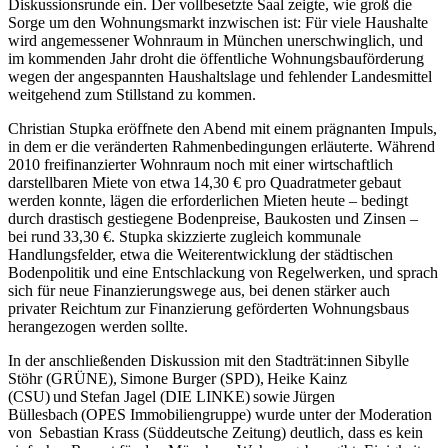
Diskussionsrunde ein. Der vollbesetzte Saal zeigte, wie groß die
Sorge um den Wohnungsmarkt inzwischen ist: Für viele Haushalte
wird angemessener Wohnraum in München unerschwinglich, und
im kommenden Jahr droht die öffentliche Wohnungsbauförderung
wegen der angespannten Haushaltslage und fehlender Landesmittel
weitgehend zum Stillstand zu kommen.
Christian Stupka eröffnete den Abend mit einem prägnanten Impuls,
in dem er die veränderten Rahmenbedingungen erläuterte. Während
2010 freifinanzierter Wohnraum noch mit einer wirtschaftlich
darstellbaren Miete von etwa 14,30 € pro Quadratmeter gebaut
werden konnte, lägen die erforderlichen Mieten heute – bedingt
durch drastisch gestiegene Bodenpreise, Baukosten und Zinsen –
bei rund 33,30 €. Stupka skizzierte zugleich kommunale
Handlungsfelder, etwa die Weiterentwicklung der städtischen
Bodenpolitik und eine Entschlackung von Regelwerken, und sprach
sich für neue Finanzierungswege aus, bei denen stärker auch
privater Reichtum zur Finanzierung geförderten Wohnungsbaus
herangezogen werden sollte.
In der anschließenden Diskussion mit den Stadträt:innen Sibylle
Stöhr (GRÜNE), Simone Burger (SPD), Heike Kainz
(CSU) und Stefan Jagel (DIE LINKE) sowie Jürgen
Büllesbach (OPES Immobiliengruppe) wurde unter der Moderation
von Sebastian Krass (Süddeutsche Zeitung) deutlich, dass es kein