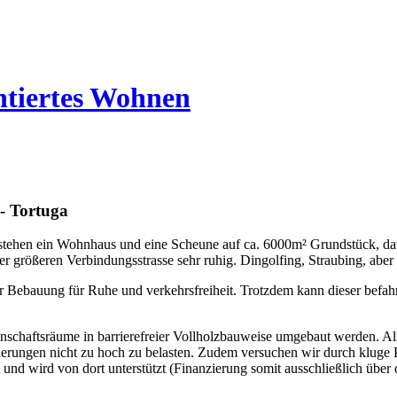
ntiertes Wohnen
- Tortuga
tehen ein Wohnhaus und eine Scheune auf ca. 6000m² Grundstück, davon 
der größeren Verbindungsstrasse sehr ruhig. Dingolfing, Straubing, abe
r Bebauung für Ruhe und verkehrsfreiheit. Trotzdem kann dieser befa
chaftsräume in barrierefreier Vollholzbauweise umgebaut werden. All
ierungen nicht zu hoch zu belasten. Zudem versuchen wir durch kluge
und wird von dort unterstützt (Finanzierung somit ausschließlich über 