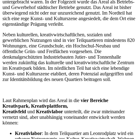
untergebracht waren. In der Folgezeit wurde das Areal als Betriebs-
und Gewerbehof städtischer Betriebe genutzt. Das Areal ist bisher
überwiegend nicht oder nur unzureichend genutzt. Im Nordteil hat
sich eine rege Kunst- und Kulturszene angesiedelt, die dem Ort eine
eigenständige Prägung verleiht.
Neben kulturellen, kreativwirtschaftlichen, sozialen und
gewerblichen Nutzungen sind in vier Teilquartieren mindestens 820
Wohnungen, eine Grundschule, ein Hochschul-Neubau und
öffentliche Grün- und Freiflächen vorgesehen. Die
denkmalgeschützten Industriebauten Jutier- und Tonnenhalle
werden zukünftig das kulturelle und kreativwirtschaftliche Zentrum
im Kreativpark bilden. Im nördlichen Teil hat sich eine lebendige
Kunst- und Kulturszene etabliert, deren Potenzial aufgegriffen und
zur Identitätsbildung des neuen Quartiers beitragen soll.
Laut Rahmenplan wird das Areal in die
vier Bereiche
Kreativpark, Kreativplattform,
Kreativfeld
und
Kreativlabor
unterteilt, die zwar miteinander
vernetzt sind, aber unabhängig voneinander entwickelt werden
können:
Kreativlabor
: In dem Teilquartier am Leonrodplatz wird ein
urbaner Nutzungsmix aus Kultur, Kreativwirtschaft, Wohnen,