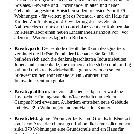
Soziales, Gewerbe und Einzelhandel in alten und neuen
Gebäuden angestrebt. Entstehen sollen im ersten Schritt 79
Wohnungen - für weitere gibt es Potential - und ein Haus für
Kinder. Zur Stärkung und Erweiterung des bestehenden
Nahbereichszentrums am Leonrodplatz sieht der Rahmenplan
im Kreativlabor einen neuen Einzelhandelsstandort vor - vor
allem mit Waren des täglichen Bedarfs.
Kreativpark
: Der zentrale öffentliche Raum des Quartiers
verbindet die Heßstraße mit der Dachauer Straße. Hier
befinden sich auch die denkmalgeschützten Industriebauten
Jutier- und Tonnenhalle, die momentan leerstehen und künftig
kulturell und kreativwirtschaftlich genutzt werden sollen.
Südwestlich der Tonnenhalle ist ein Gründer- und
Innovationszentrum geplant.
Kreativplattform
: In dem südlichen Teilquartier wird die
Hochschule für angewandte Wissenschaften um einen
Campus Nord erweitert. Außerdem entstehen neue Gebäude
mit etwa 395 Wohnungen und ein Haus für Kinder.
Kreativfeld
: grüner Wohn-, Arbeits- und Grundschulstandort
- auf dem Areal der ehemaligen Luitpoldkaserne sollen neben
zirka 370 Wohnungen eine Grundschule und ein Haus für