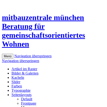
mitbauzentrale
münchen
Beratung für
gemeinschaftsorientiertes
Wohnen
Navigation überspringen
Menü
Navigation überspringen
Artikel im Raster
Bilder & Galerien
Kacheln
Slider
Farben
Typographie
Seitenlayouts
Default
Frontpage